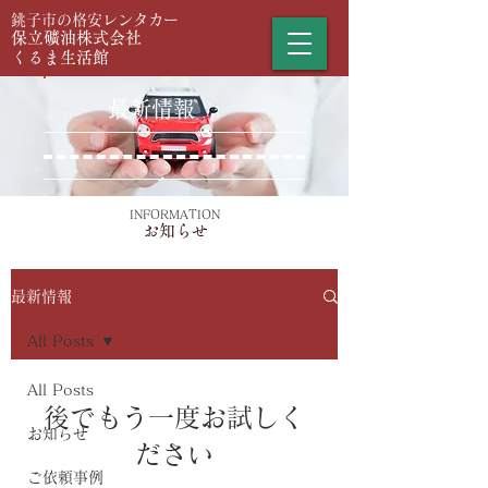
​銚子市の格安レンタカー
保立礦油株式会社
くるま生活館
最新情報
INFORMATION
お知らせ
最新情報
All Posts
All Posts
後でもう一度お試しく
お知らせ
ださい
ご依頼事例