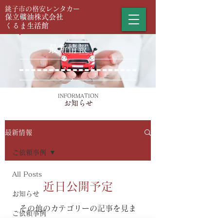
​銚子市の格安レンタカー
保立礦油株式会社
くるま生活館
最新情報
INFORMATION
お知らせ
最新情報
ご依頼事例
All Posts
近日公開予定
お知らせ
その他のカテゴリーの記事を見ま
ご依頼事例